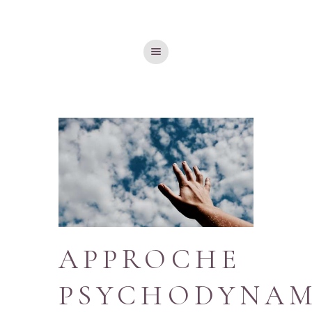
À PROPOS
QUAND CONSULTER
POURQUOI CONSULTER
MES APPROCHES
TARIFS
CONTACT
APPROCHE
PSYCHODYNAM