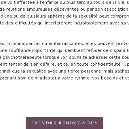
e voit affectée à l’enfance ou plus tard au cours de la vie, 
 de relations amoureuses décevantes ou par son association
e d’une ou de plusieurs sphères de la sexualité peut comprom
e des difficultés qui interféreront indubitablement avec sa v
ntes, incommodantes ou embarrassantes, elles peuvent provoq
une souffrance importante qui semblent refuser de disparaîtr
e psychothérapeute lorsque l’on souhaite adresser cette sou
 tenter de s’en défaire, et ce, en toute confidentialité. Il p
onnel que la sexualité avec une tierce personne, mais sache
enant soin de m’adapter à votre rythme, vos besoins et vo
PRENDRE RENDEZ-VOUS