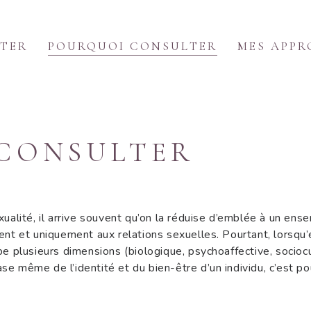
 PROPOS
UAND CONSULTER
TER
POURQUOI CONSULTER
MES APPR
OURQUOI CONSULTER
ES APPROCHES
CONSULTER
ARIFS
ONTACT
ualité, il arrive souvent qu’on la réduise d’emblée à un ens
nt et uniquement aux relations sexuelles. Pourtant, lorsqu’
e plusieurs dimensions (biologique, psychoaffective, sociocu
ase même de l’identité et du bien-être d’un individu, c’est po