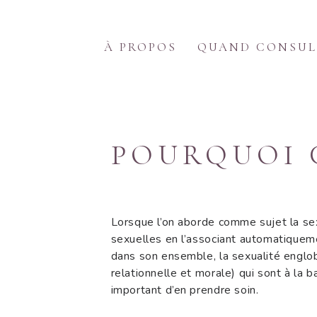
À
Q
À PROPOS
QUAND CONSUL
P
M
POURQUOI 
T
C
Lorsque l’on aborde comme sujet la sex
sexuelles en l’associant automatiqueme
dans son ensemble, la sexualité englob
relationnelle et morale) qui sont à la b
important d’en prendre soin.